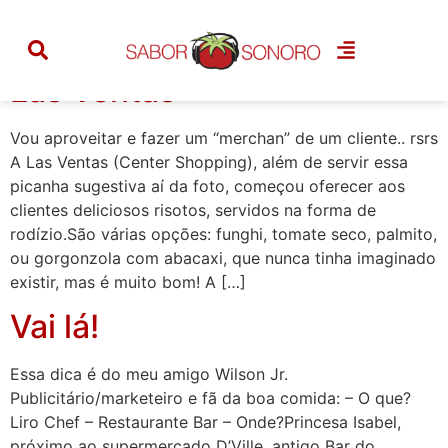
Categoria:
vai lá
Las Ventas
Vou aproveitar e fazer um “merchan” de um cliente.. rsrs
A Las Ventas (Center Shopping), além de servir essa
picanha sugestiva aí da foto, começou oferecer aos
clientes deliciosos risotos, servidos na forma de
rodízio.São várias opções: funghi, tomate seco, palmito,
ou gorgonzola com abacaxi, que nunca tinha imaginado
existir, mas é muito bom! A […]
Vai lá!
Essa dica é do meu amigo Wilson Jr.
Publicitário/marketeiro e fã da boa comida: – O que?
Liro Chef – Restaurante Bar – Onde?Princesa Isabel,
próximo ao supermercado D’Ville, antigo Bar do