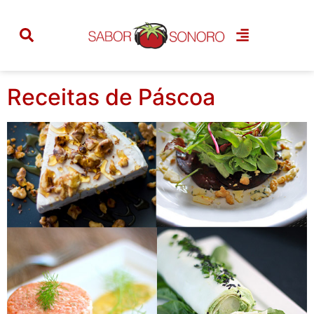
Categoria:
semana
santa
Receitas de Páscoa