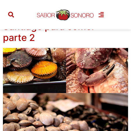
Categoria:
santiago
Santiago para comer –
parte 2