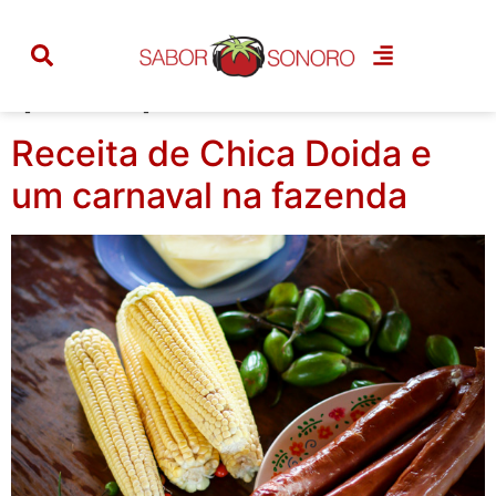
Categoria:
prato
principal
Receita de Chica Doida e
um carnaval na fazenda