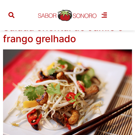
Categoria:
oriental
Salada oriental do Jamie e
frango grelhado