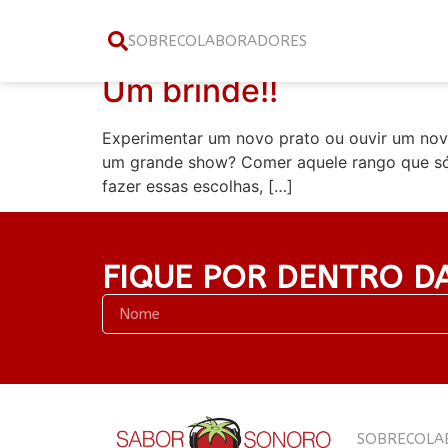
Categoria:
O que 
SOBRE
COLABORADORES
Um brinde!!
Experimentar um novo prato ou ouvir um nov
um grande show? Comer aquele rango que só 
fazer essas escolhas, […]
FIQUE POR DENTRO D
SOBRE
COLA