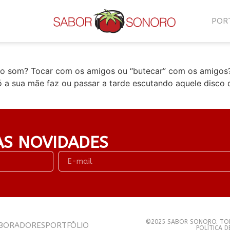
é?
POR
o som? Tocar com os amigos ou “butecar” com os amigos?
a sua mãe faz ou passar a tarde escutando aquele disco 
AS NOVIDADES
©2025 SABOR SONORO. TOD
BORADORES
PORTFÓLIO
POLÍTICA 