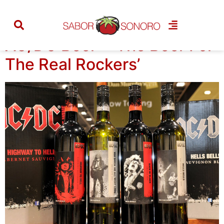
Categoria:
novidade
AC/DC Beer – ‘The Beer For
The Real Rockers’