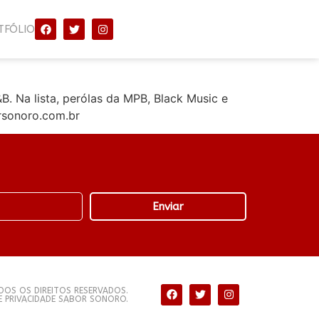
TFÓLIO
. Na lista, perólas da MPB, Black Music e
rsonoro.com.br
Enviar
OS OS DIREITOS RESERVADOS.
DE PRIVACIDADE SABOR SONORO.