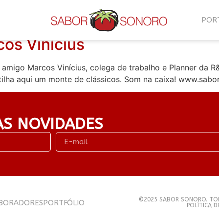
 vinícius
POR
os Vinícius
migo Marcos Vinícius, colega de trabalho e Planner da R&B
ilha aqui um monte de clássicos. Som na caixa! www.sabo
AS NOVIDADES
©2025 SABOR SONORO. TOD
BORADORES
PORTFÓLIO
POLÍTICA 