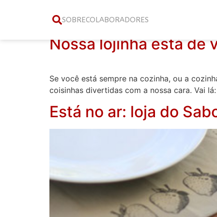
Categoria:
loja sa
SOBRE
COLABORADORES
Nossa lojinha está de v
Se você está sempre na cozinha, ou a cozinha
coisinhas divertidas com a nossa cara. Vai l
Está no ar: loja do Sab