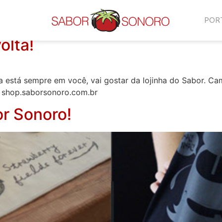
bor
POR
olta!
 está sempre em você, vai gostar da lojinha do Sabor. Cam
á: shop.saborsonoro.com.br
or Sonoro!