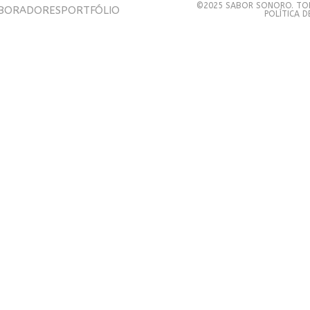
©2025 SABOR SONORO. TOD
BORADORES
PORTFÓLIO
POLÍTICA 