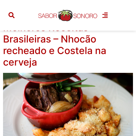
Categoria:
costela
Melhores Receitas
Brasileiras – Nhocão
recheado e Costela na
cerveja