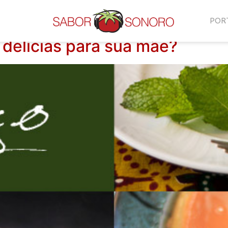
io
POR
 delícias para sua mãe?