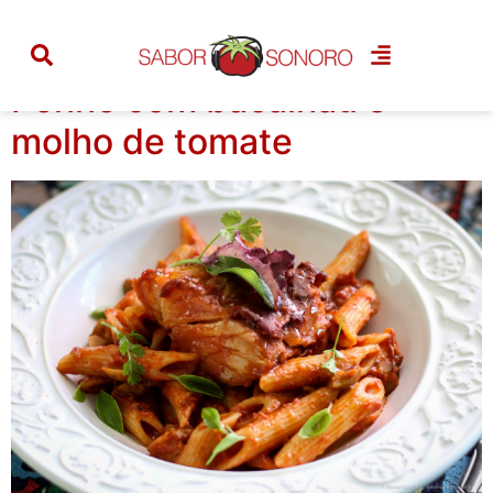
Categoria:
bacalhau
Penne com bacalhau e
molho de tomate