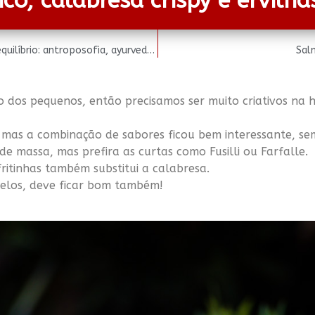
o, calabresa crispy e ervilha
Alimento, Movimento e Alma – Receitas para o equilíbrio: antroposofia, ayurveda, zen-budismo e pancs.
Sal
o dos pequenos, então precisamos ser muito criativos na 
mas a combinação de sabores ficou bem interessante, sem 
e massa, mas prefira as curtas como Fusilli ou Farfalle.
ritinhas também substitui a calabresa.
elos, deve ficar bom também!