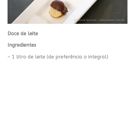
Doce de leite
Ingredientes
– 1 litro de leite (de preferência o integral)
– 300g de açúcar
– 1 pitada de bicarbonato
Preparo
Coloque o açúcar em uma panela e leve ao fogo
alto, sem mexer, até que dissolva e comece a
escurecer. Mexa a panela para que ele continue
queimando por igual. Quando estiver todo líquido
e marrom, despeje o leite e misture com uma
colher para dissolver o açúcar. Não se assuste, ele