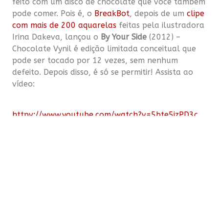
feito com um disco de chocolate que você também
pode comer. Pois é, o
BreakBot
,
depois de um
clipe
com mais de 200 aquarelas
feitas pela ilustradora
Irina Dakeva, lançou o
By Your Side
(2012)
–
Chocolate Vynil é edição limitada conceitual
que
pode ser tocado por 12 vezes, sem nenhum
defeito. Depois disso, é só se permitir! Assista ao
vídeo:
httpv://www.youtube.com/watch?v=5bte5jzPD3c
Vale muito a pena escutar as músicas da banda,
especialmente
Baby, I’m Yours
! Espero que gostem!
www.saborsonoro.com.br
COMPARTILHE ESSE POST