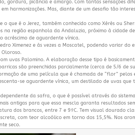
gado, gordura, picância e amargo. Com tantas sensações 
” em harmonizações. Mas, diante de um desafio tão intere
e o que é o Jerez, também conhecido como Xérès ou Sherr
 na região espanhola da Andaluzia, próximo à cidade de 
e o acréscimo de aguardente vínica.
 Pedro Ximenez e às vezes a Moscatel, podendo variar do 
 Oloroso.
com uvas Palomino. A elaboração desse tipo é basicament
barricas são preenchidas parcialmente (cerca de 5/6 de 
a formação de uma película que é chamada de “flor” pelo
rescenta-se aguardente vínica, um destilado de uvas que t
ependente da safra, o que é possível através do sistem
 mais antigas para que essa mescla garanta resultados se
eratura dos brancos, entre 7 e 9ºC. Tem visual dourado 
iscreta, com teor alcoólico em torno dos 15,5%. Nos arom
te seco.