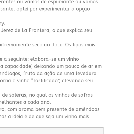
diferentes ou vamos de espumante ou vamos
ssante, optei por experimentar a opção
y.
Jerez de La Frontera, o que explica seu
extremamente seco ao doce. Os tipos mais
e a seguinte: elabora-se um vinho
sua capacidade) deixando um pouco de ar em
s enólogos, fruto da ação de uma levedura
orna o vinho “fortificado”, elevando seu
a de
soleras
, no qual os vinhos de safras
melhantes a cada ano.
claro, com aroma bem presente de amêndoas
as a ideia é de que seja um vinho mais