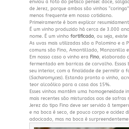
enviou a foto do petisco pensei: doce, sal
de Jerez, porque ambos são vinhos “coringa
menos frequente em nosso cotidiano.
Primeiramente é bom explicar resumidament
É um vinho produzido há cerca de 3.000 anos
nome. É um vinho
fortificado
, ou seja, exist
As uvas mais utilizadas são a Palomino e a
comuns são Fino, Amontillado, Manzanilla e
Em nosso caso o vinho era
Fino
, elaborado 
fermentado em barricas de carvalho. Essas 
seu interior, com a finalidade de permitir 
(
Sacharomyces
). Estando pronto o vinho, ac
teor alcoólico para a casa dos 15%.
Esses vinhos mantêm uma homogeneidade ind
mais recentes são misturados aos de safras
Jerez do tipo Fino deve ser servido à temp
e na boca é seco, de pouco corpo e acidez d
adocicado, mas na boca é surpreendentemen