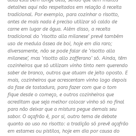
detalhes aqui n
ã
o respeitados em relaç
ã
o à receita
tradicional. Por exemplo, para cozinhar o risotto,
antes de mais nada é preciso utilizar s
ó
caldo de
carne em lugar de
á
gua. Além disso, a receita
tradicional do ‘risotto alla milanese’ prevé também
uso de medula
ó
ssea de boi, hoje em dia raro;
diversamente, n
ã
o se pode falar de ‘risotto alla
milanese’, mas ‘risotto allo zafferano’ s
ó
. Ainda, t
ê
m
cozinheiros que s
ó
utilizam vinho tinto nem querendo
saber de branco, outros que atuam de jeito oposto. E
mais, cozinheiros que acrescentam vinho logo depois
da fase de tostadura, para fazer com que o tom
fique desde o começo, e outros cozinheiros que
acreditam que seja melhor colocar vinho s
ó
no final
para não deixar que a mistura pegue demais seu
sabor. O açafr
ã
o é, por si, outro tema de debate
quanto ao uso no risotto: a tradiç
ã
o s
ó
prevê açafr
ã
o
em estames ou pistilos, hoje em dia por causa do