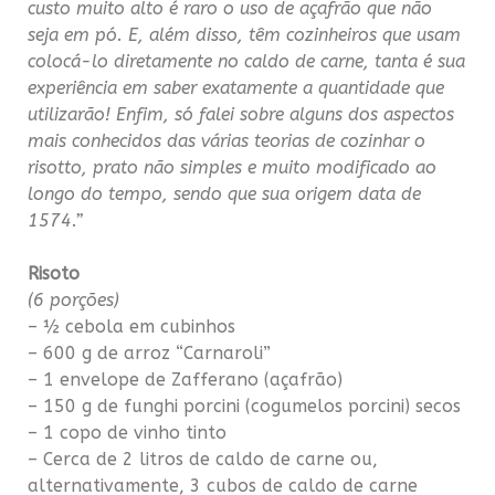
custo muito alto é raro o uso de açafr
ã
o que n
ã
o
seja em p
ó
. E, além disso, t
ê
m cozinheiros que usam
coloc
á
-lo diretamente no caldo de carne, tanta é sua
experi
ê
ncia em saber exatamente a quantidade que
utilizar
ã
o! Enfim, só falei sobre alguns dos aspectos
mais conhecidos das v
á
rias teorias de cozinhar o
risotto, prato n
ã
o simples e muito modificado ao
longo do tempo, sendo que sua origem data de
1574.”
Risoto
(6 porções)
– ½ cebola em cubinhos
– 600 g de arroz “Carnaroli”
– 1 envelope de Zafferano (açafrão)
– 150 g de funghi porcini (cogumelos porcini) secos
– 1 copo de vinho tinto
– Cerca de 2 litros de caldo de carne ou,
alternativamente, 3 cubos de caldo de carne