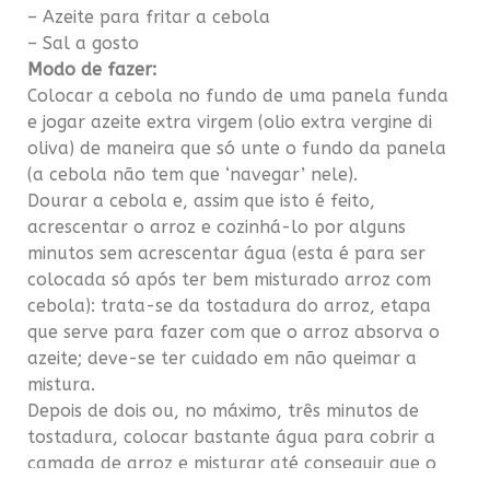
– Azeite para fritar a cebola
– Sal a gosto
Modo de fazer:
Colocar a cebola no fundo de uma panela funda
e jogar azeite extra virgem (olio extra vergine di
oliva) de maneira que só unte o fundo da panela
(a cebola n
ã
o tem que ‘navegar’ nele).
Dourar a cebola e, assim que isto é feito,
acrescentar o arroz e cozinh
á
-lo por alguns
minutos sem acrescentar
á
gua (esta é para ser
colocada só ap
ó
s ter bem misturado arroz com
cebola): trata-se da tostadura do arroz, etapa
que serve para fazer com que o arroz absorva o
azeite; deve-se ter cuidado em n
ã
o queimar a
mistura.
Depois de dois ou, no m
á
ximo, tr
ê
s minutos de
tostadura, colocar bastante
á
gua para cobrir a
camada de arroz e misturar até conseguir que o
arroz esteja bem diluído na
á
gua.