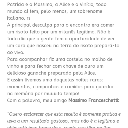
Patrícia e o Massimo, a Alice e o Vinício; todo
mundo aí tem, pelo menos, um sobrenome
italiano. rs
A principal desculpa para o encontro era comer
um risoto feito por um milanês legítimo. Não é
todo dia que a gente tem a oportunidade de ver
um cara que nasceu na terra do risoto prepará-lo
ao vivo.
Para acompanhar fiz uma costela no molho de
vinho e para fechar com chave de ouro um
delicioso ganache preparado pela Alice.
E assim tivemos uma daquelas noites raras:
momentos, companhias e comidas para guardar
na memória por muuuito tempo!
Com a palavra, meu amigo
Massimo Franceschetti:
“Quero esclarecer que esta receita é somente pratica e
leva a um resultado gostoso, mas n
ã
o é a leg
í
tima e
aliás está bem longe dela, sendo que t
ê
m muitos