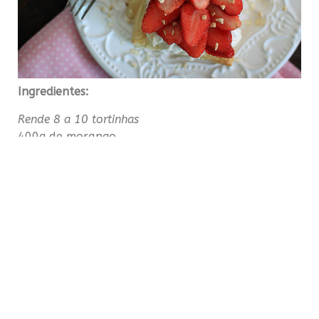
Ingredientes:
Rende 8 a 10 tortinhas
400g de morango
1 pacote de massa folhada pronta (300g)
2 potinhos de cream cheese (150g cada)
2 latas de creme de leite integral (sem o soro)
Suco de um limão pequeno
6 colheres de mel (4 colheres para o creme e 2
para decorar)
1 gema
100g de castanha ou pistache moído