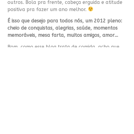
outros. Bola pra frente, cabeça erguida e atitude
positiva pra fazer um ano melhor.
É isso que desejo para todos nós, um 2012 pleno:
cheio de conquistas, alegrias, saúde, momentos
memoráveis, mesa farta, muitos amigos, amor…
Bom, como esse blog trata de comida, acho que
cabe neste momento fazer uma retrospectiva das
receitas e posts mais bacanas. Para chegar aos
“doze mais”, usei dois critérios: os que tiveram mais
acesso e/ou o que me deram mais prazer em fazer.
Espero que vocês gostem.
Ceviche de Tilápia
: faço sempre, variando o peixe
ou algum ingrediente. A entrada perfeita para o
verão.
Espetinho de camarão com vinagrete de frutas
:
quer impressionar em um jantar? Faça essa receita