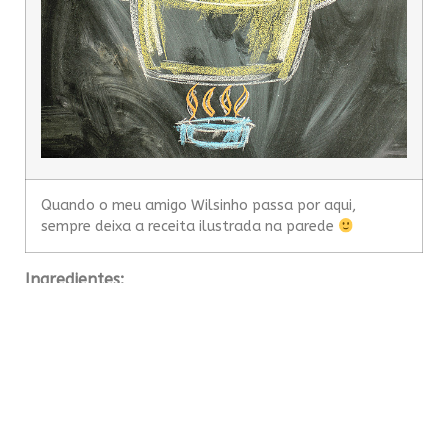
Quando o meu amigo Wilsinho passa por aqui,
sempre deixa a receita ilustrada na parede
Ingredientes:
(8 a 10 pessoas)
– 2kg de filé de Surubim
– 1kg de camarão (de preferência grande)
– 1kg mix de frutos do mar para
Paella
(ou seus
frutos do mar preferidos)
– 1 lata de tomates pelados ou molho de tomate