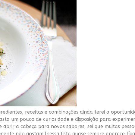
gredientes, receitas e combinações ainda terei a oportuni
basta um pouco de curiosidade e disposição para experim
abrir a cabeça para novos sabores, sei que muitas pessoas
lmente não gostam (nessa lista quase sempre aparece fígad