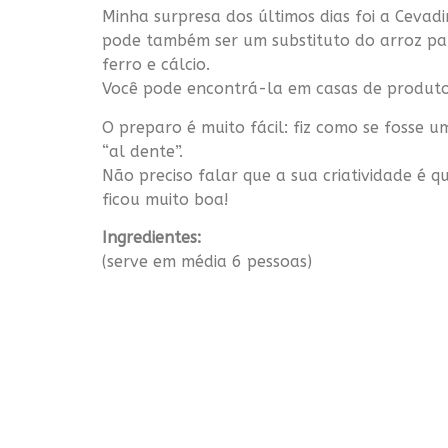
Minha surpresa dos últimos dias foi a Cevad
pode também ser um substituto do arroz para
ferro e cálcio.
Você pode encontrá-la em casas de produto
O preparo é muito fácil: fiz como se fosse u
“al dente”.
Não preciso falar que a sua criatividade é q
ficou muito boa!
Ingredientes:
(serve em média 6 pessoas)
– 250g de cevada
– 2 xícaras (chá) de brócolis picados
– 150g de queijo Brie
– 1 cebola
– 1 dente de alho
– 1 potinho de caldo de legumes
– Sal, azeite e pimenta do reino a gosto