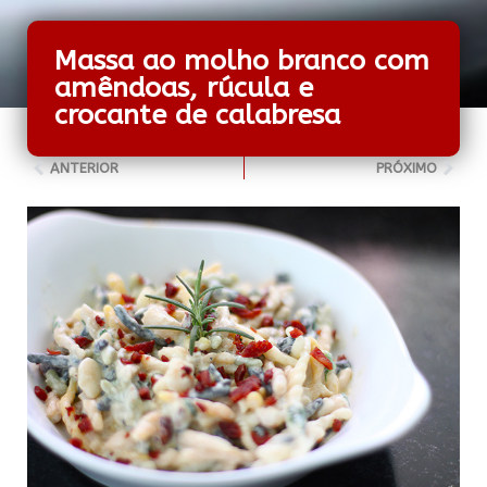
Massa ao molho branco com
amêndoas, rúcula e
crocante de calabresa
ANTERIOR
PRÓXIMO