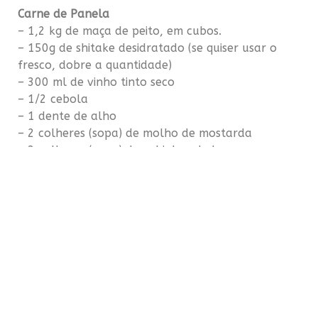
Carne de Panela
– 1,2 kg de maça de peito, em cubos.
– 150g de shitake desidratado (se quiser usar o
fresco, dobre a quantidade)
– 300 ml de vinho tinto seco
– 1/2 cebola
– 1 dente de alho
– 2 colheres (sopa) de molho de mostarda
– 3 colheres (sopa) de cubinhos de bacon
– sal a gosto
– óleo para refogar (usei de girassol)
Purê
– 500g de abóbora tipo Cabotiá
– 200g de batata
– 1/2 cebola
– 1 dente de alho
– 100g de queijo ralado (usei tipo Minas, meia cura)
– pimenta dedo de moça e tomilho fresco para