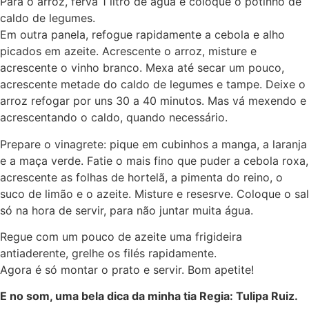
Para o arroz, ferva 1 litro de água e coloque o potinho de
caldo de legumes.
Em outra panela, refogue rapidamente a cebola e alho
picados em azeite. Acrescente o arroz, misture e
acrescente o vinho branco. Mexa até secar um pouco,
acrescente metade do caldo de legumes e tampe. Deixe o
arroz refogar por uns 30 a 40 minutos. Mas vá mexendo e
acrescentando o caldo, quando necessário.
Prepare o vinagrete: pique em cubinhos a manga, a laranja
e a maça verde. Fatie o mais fino que puder a cebola roxa,
acrescente as folhas de hortelã, a pimenta do reino, o
suco de limão e o azeite. Misture e resesrve. Coloque o sal
só na hora de servir, para não juntar muita água.
Regue com um pouco de azeite uma frigideira
antiaderente, grelhe os filés rapidamente.
Agora é só montar o prato e servir. Bom apetite!
E no som, uma bela dica da minha tia Regia: Tulipa Ruiz.