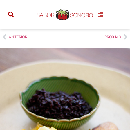
Tilápia com vinagrete de
frutas e arroz negro
ANTERIOR
PRÓXIMO