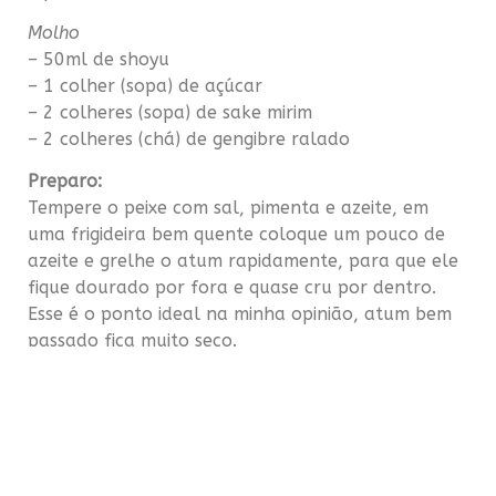
Molho
– 50ml de shoyu
– 1 colher (sopa) de açúcar
– 2 colheres (sopa) de sake mirim
– 2 colheres (chá) de gengibre ralado
Preparo:
Tempere o peixe com sal, pimenta e azeite, em
uma frigideira bem quente coloque um pouco de
azeite e grelhe o atum rapidamente, para que ele
fique dourado por fora e quase cru por dentro.
Esse é o ponto ideal na minha opinião, atum bem
passado fica muito seco.
Corte a base mais dura dos talos e cozinhe os
aspargos em pé por 5 minutos, em água fervente e
sal, depois coloque-os em água gelada para parar
o cozimento. Doure os talos rapidamente em uma
frigideira com um pouco de azeite.