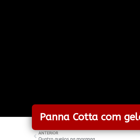
Panna Cotta com gelé
ANTERIOR
Quatro queijos na moranga