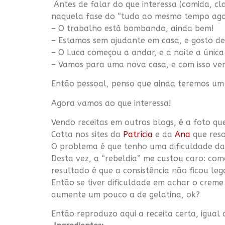
Antes de falar do que interessa (comida, cla
naquela fase do “tudo ao mesmo tempo ago
– O trabalho está bombando, ainda bem!
– Estamos sem ajudante em casa, e gosto de
– O Luca começou a andar, e a noite a única 
– Vamos para uma nova casa, e com isso ve
Então pessoal, penso que ainda teremos um p
Agora vamos ao que interessa!
Vendo receitas em outros blogs, é a foto q
Cotta nos sites da
Patrícia
e da
Ana
que reso
O problema é que tenho uma dificuldade dan
Desta vez, a “rebeldia” me custou caro: com
resultado é que a consistência não ficou le
Então se tiver dificuldade em achar o creme 
aumente um pouco a de gelatina, ok?
Então reproduzo aqui a receita certa, igual