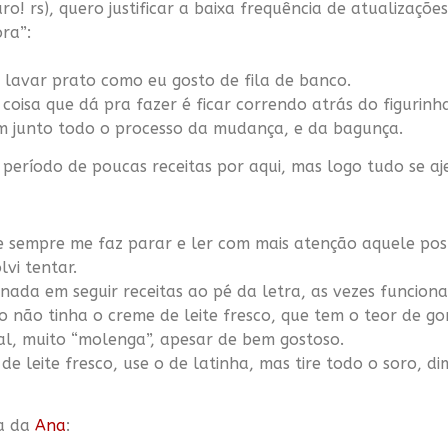
ro! rs), quero justificar a baixa frequência de atualizaçõ
ra”:
 lavar prato como eu gosto de fila de banco.
coisa que dá pra fazer é ficar correndo atrás do figurinh
m junto todo o processo da mudança, e da bagunça.
eríodo de poucas receitas por aqui, mas logo tudo se aje
ue sempre me faz parar e ler com mais atenção aquele pos
lvi tentar.
ada em seguir receitas ao pé da letra, as vezes funciona
o não tinha o creme de leite fresco, que tem o teor de go
gal, muito “molenga”, apesar de bem gostoso.
de leite fresco, use o de latinha, mas tire todo o soro, 
 a da
Ana
: