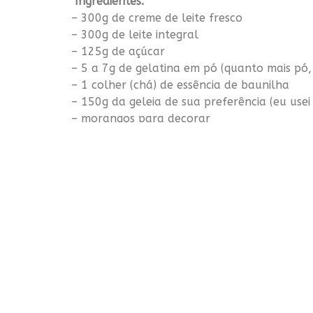
Ingredientes:
– 300g de creme de leite fresco
– 300g de leite integral
– 125g de açúcar
– 5 a 7g de gelatina em pó (quanto mais pó,
– 1 colher (chá) de essência de baunilha
– 150g da geleia de sua preferência (eu usei
– morangos para decorar