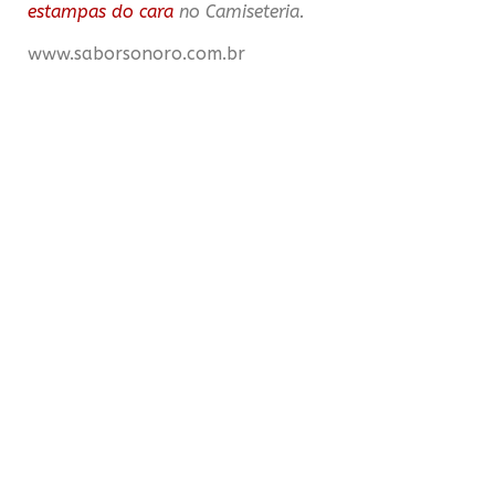
estampas do cara
no Camiseteria.
www.saborsonoro.com.br
COMPARTILHE ESSE POST
FIQUE POR DENTRO DAS NOVIDADES
Enviar