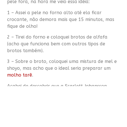
pele fora, na hora me veio essa idéia:
1 – Assei a pele no forno alto até ela ficar
crocante, não demora mais que 15 minutos, mas
fique de olho!
2 – Tirei do forno e coloquei brotos de alfafa
(acho que funciona bem com outros tipos de
brotos também).
3 – Sobre o broto, coloquei uma mistura de mel e
shoyo, mas acho que o ideal seria preparar um
molho tarê
.
Acabei de descobrir que a Scarlett Johansson
(além de atriz e mulherão) canta e que lançou um
albúm com o Pete Yorn, um cara que eu gosto
muito. É pop, mas é divertido
www.saborsonoro.com.br