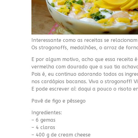
Interessante como as receitas se relaciona
Os
strogonoffs
, medalhões, o arroz de forn
E por algum motivo, acho que essa receita é
vermelha com dourado que a sua tia achav
Pois é, eu continuo adorando todos os ingre
nos cardápios
bacanas
. Viva o
strogonoff
! V
E pode escrever aí: daqui a pouco o
risoto
en
Pavê
de figo e pêssego
Ingredientes:
– 6 gemas
– 4 claras
– 400 g de
cream
cheese