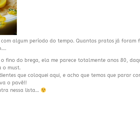
m com algum período do tempo. Quantos pratos já foram 
o….
 o fino do
brega
, ela me parece totalmente anos 80, daq
a o
must
.
dientes que coloquei aqui, e acho que temos que parar co
iva o
pavê
!!
tra nessa lista…