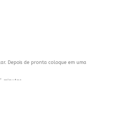
tar. Depois de pronta coloque em uma
5 minutos.
ais 15 minutos. Minha irmã serviu morna e