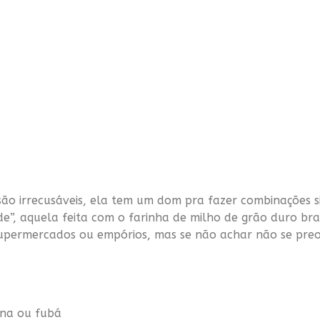
ão irrecusáveis, ela tem um dom pra fazer combinações si
e”, aquela feita com o farinha de milho de grão duro b
upermercados ou empórios, mas se não achar não se pre
ana ou
fubá