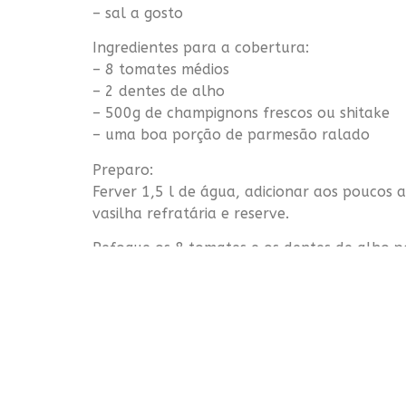
– sal a gosto
Ingredientes para a cobertura:
– 8 tomates médios
– 2 dentes de alho
– 500g de
champignons
frescos ou shitake
– uma boa porção de parmesão ralado
Preparo:
Ferver 1,5 l de água, adicionar aos poucos
vasilha refratária e reserve.
Refogue os 8 tomates e os dentes de alho p
Coloque a mistura sobre a polenta, depois 
acompanhada por uma salada de folhas e 