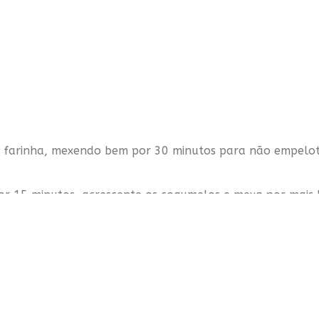
 a farinha, mexendo bem por 30 minutos para não empelo
or 15 minutos, acrescente os cogumelos e mexa por mais 
cubra com o parmesão e leve ao forno pré aquecido por m
presunto parma.