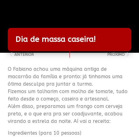
Dia de massa caseira!
ANTERIOR
PRÓXIMO
O Fabiano achou uma máquina antiga de
macarrão da família e pronto: já tinhamos uma
ótima desculpa pra juntar a turma.
Fizemos um talharim com molho de tomate, tudo
feito desde o começo, caseiro e artesanal.
Além disso, preparamos um frango com cerveja
preta, e o que era pra ser coadjuvante, acabou
virando a estrela da noite. Aí vai a receita:
Ingredientes (para 10 pessoas)