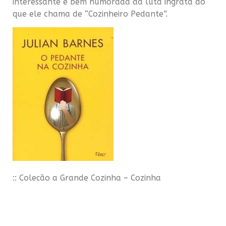
interessante e bem humorada da luta ingrata do
que ele chama de “Cozinheiro Pedante”.
::
Coleção
a Grande Cozinha – Cozinha
Mediterrânea ::
Essa
coleção
da Abril tem 25 volumes, escolhi o de
cozinha mediterrânea porque é o que anda na