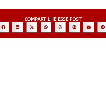
COMPARTILHE ESSE POST
AS NOVIDADES
©2025 SABOR SONORO. TOD
BORADORES
PORTFÓLIO
POLÍTICA 